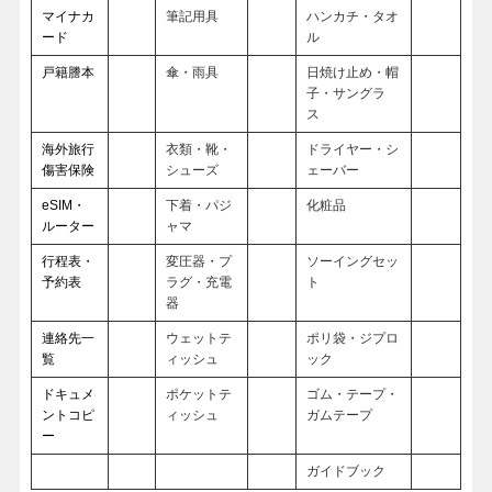
マイナカ
筆記用具
ハンカチ・タオ
ード
ル
戸籍謄本
傘・雨具
日焼け止め・帽
子・サングラ
ス
海外旅行
衣類・靴・
ドライヤー・シ
傷害保険
シューズ
ェーバー
eSIM・
下着・パジ
化粧品
ルーター
ャマ
行程表・
変圧器・プ
ソーイングセッ
予約表
ラグ・充電
ト
器
連絡先一
ウェットテ
ポリ袋・ジプロ
覧
ィッシュ
ック
ドキュメ
ポケットテ
ゴム・テープ・
ントコピ
ィッシュ
ガムテープ
ー
ガイドブック