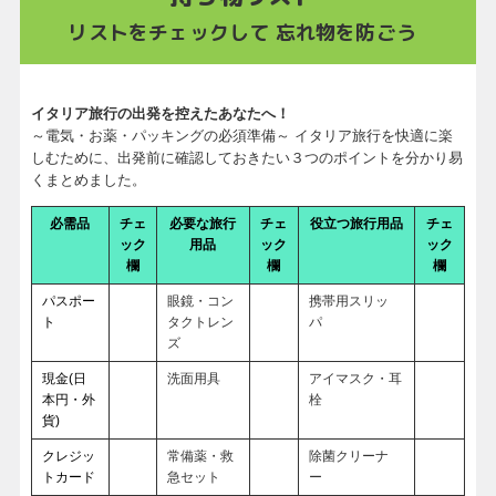
リストをチェックして 忘れ物を防ごう
イタリア旅行の出発を控えたあなたへ！
～電気・お薬・パッキングの必須準備～ イタリア旅行を快適に楽
しむために、出発前に確認しておきたい３つのポイントを分かり易
くまとめました。
必需品
チェ
必要な旅行
チェ
役立つ旅行用品
チェ
ック
用品
ック
ック
欄
欄
欄
パスポー
眼鏡・コン
携帯用スリッ
ト
タクトレン
パ
ズ
現金(日
洗面用具
アイマスク・耳
本円・外
栓
貨)
クレジッ
常備薬・救
除菌クリーナ
トカード
急セット
ー