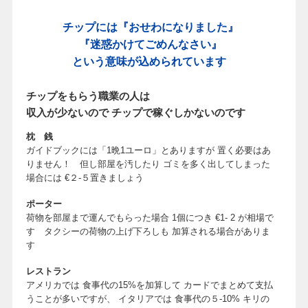
チップには『おせわになりました』
『迷惑かけてごめんなさい』
という意味が込められています
チップをもらう職業の人は
収入が少ないので チップで稼ぐしかないのです
枕 銭
ガイドブックには「1晩1ユーロ」とありますが 置く必要はあ
りません！ 但し部屋を汚したり ゴミを多く出してしまった
場合には €２-５置きましょう
ポーター
荷物を部屋まで運んでもらった場合 1個につき €1- 2 が相場で
す タクシーの荷物の上げ下ろしも 加算される場合がありま
す
レストラン
アメリカでは 食事代の15%を加算して カードでまとめて支払
うことが多いですが、 イタリアでは 食事代の５-10% キリの