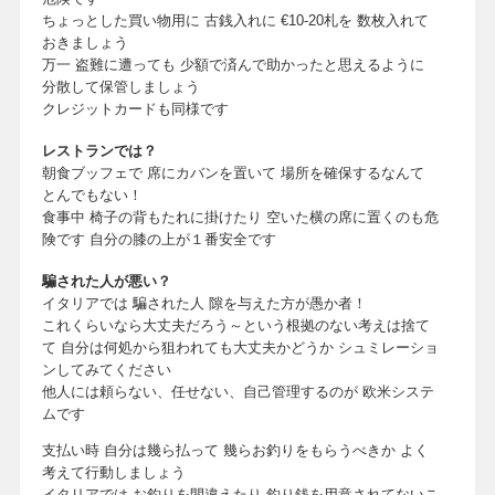
ちょっとした買い物用に 古銭入れに €10-20札を 数枚入れて
おきましょう
万一 盗難に遭っても 少額で済んで助かったと思えるように
分散して保管しましょう
クレジットカードも同様です
レストランでは？
朝食ブッフェで 席にカバンを置いて 場所を確保するなんて
とんでもない！
食事中 椅子の背もたれに掛けたり 空いた横の席に置くのも危
険です 自分の膝の上が１番安全です
騙された人が悪い？
イタリアでは 騙された人 隙を与えた方が愚か者！
これくらいなら大丈夫だろう～という根拠のない考えは捨て
て 自分は何処から狙われても大丈夫かどうか シュミレーショ
ンしてみてください
他人には頼らない、任せない、自己管理するのが 欧米システ
ムです
支払い時 自分は幾ら払って 幾らお釣りをもらうべきか よく
考えて行動しましょう
イタリアでは お釣りを間違えたり 釣り銭を用意されてないこ