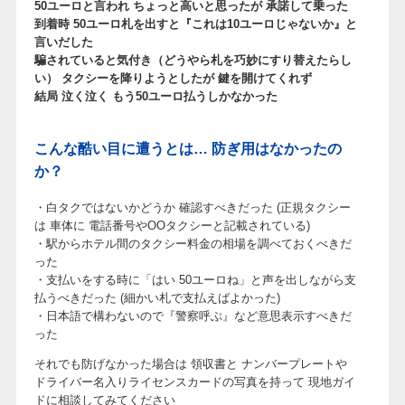
50ユーロと言われ ちょっと高いと思ったが 承諾して乗った
到着時 50ユーロ札を出すと『これは10ユーロじゃないか』と
言いだした
騙されていると気付き
（どうやら札を巧妙にすり替えたらし
い）
タクシーを降りようとしたが 鍵を開けてくれず
結局 泣く泣く もう50ユーロ払うしかなかった
こんな酷い目に遭うとは… 防ぎ用はなかったの
か？
・白タクではないかどうか 確認すべきだった (正規タクシー
は 車体に 電話番号やOOタクシーと記載されている)
・駅からホテル間のタクシー料金の相場を調べておくべきだ
った
・支払いをする時に「はい 50ユーロね」と声を出しながら支
払うべきだった (細かい札で支払えばよかった)
・日本語で構わないので『警察呼ぶ』など意思表示すべきだ
った
それでも防げなかった場合は 領収書と ナンバープレートや
ドライバー名入りライセンスカードの写真を持って 現地ガイ
ドに相談してみてください