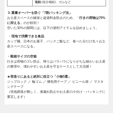
塩飴
(塩分補給)、ガムなど
３.重量オーバーを防ぐ「7割パッキング法」
お土産スペースの確保と超過料金防止のため、「
行きの荷物は70%
に抑える
」のが鉄則！
空いた30%の隙間には、以下の便利アイテムを詰めましょう。
・現地で消費できる食品
カップ麺、日本のお菓子、パックご飯など、食べた分だけ丸々お土
産スペースになる。
・靴箱サイズの空箱
行きは荷物のズレ防止、帰りはバラバラになりがちな細かいお土産
の整理や、壊れやすいお土産を守るケースとして大活躍！
★
荷造りにあると絶対に役立つ「小物5選」
ジップロック ／ 輪ゴム ／ 梱包用テープ ／ ビニール袋 ／ マスキ
ングテープ
（現地調達が難しく、液漏れ防止やお土産の小分け・パッキングに
重宝します）