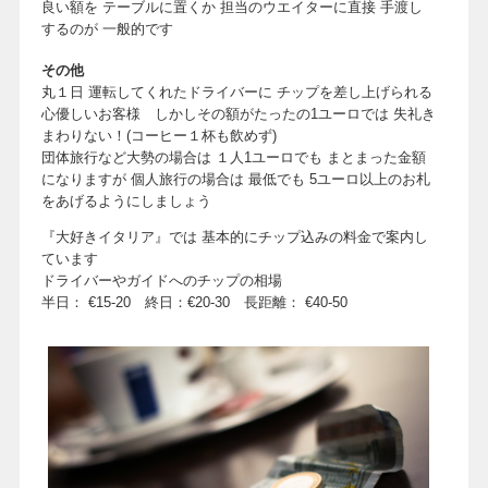
良い額を テーブルに置くか 担当のウエイターに直接 手渡し
するのが 一般的です
その他
丸１日 運転してくれたドライバーに チップを差し上げられる
心優しいお客様 しかしその額がたったの1ユーロでは 失礼き
まわりない！(コーヒー１杯も飲めず)
団体旅行など大勢の場合は １人1ユーロでも まとまった金額
になりますが 個人旅行の場合は 最低でも 5ユーロ以上のお札
をあげるようにしましょう
『大好きイタリア』では 基本的にチップ込みの料金で案内し
ています
ドライバーやガイドへのチップの相場
半日： €15-20 終日：€20-30 長距離： €40-50