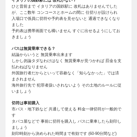
イタリアの国鉄駅には 改札がない？
ひと昔前まで イタリアの国鉄駅に 改札はありませんでした
が、ここ数年 コンコースとホームの間に 仕切りが設けられ
入場口で係員に切符や予約表を見せないと 通過できなくなり
ました
予約表は携帯画面でも構いません すぐに出せるようにしてお
きましょう
バスは無賃乗車できる？
結論からいうと 無賃乗車出来ます
しかし勿論タダなわけはなく 無賃乗車が見つかれば 罰金を支
払わねばなりません
外国旅行者だからといって容赦なく「知らなかった」では済
まされません
海外旅行先で 犯罪者扱いされないよう その土地のルールに従
いましょう
切符は事前購入
市バス・地下鉄など 共通して使える 料金一律切符が一般的で
す
タバコ屋などで 事前に切符を購入し バスに乗車したら刻印し
ましょう
刻印時刻から決められた時間まで有効です (60-90分間など)