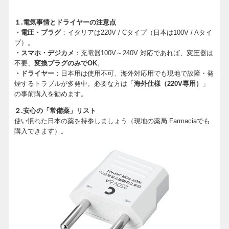
１.電気事情とドライヤーの注意点
・電圧・プラグ
：イタリアは220V / Cタイプ（日本は100V / Aタイ
プ）。
・スマホ・デジカメ
：充電器100V～240V 対応であれば、変圧器は
不要、
変換プラグのみでOK
。
・ドライヤー
：日本用は使用不可、海外対応用でも現地で故障・発
煙するトラブルが多発中。必要な方は「
海外仕様（220V専用）
」
の事前購入を勧めます。
２.安心の「常備薬」リスト
使い慣れた日本の薬を持参しましょう（現地の薬局 Farmaciaでも
購入できます）。