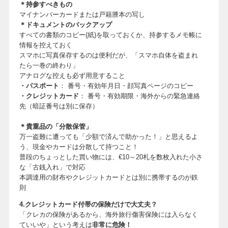
＊持参すべきもの
マイナンバーカードまたは戸籍謄本の写し
＊ドキュメントのバックアップ
すべての書類のコピー(紙)を取っておくか、持参するメモ帳に
情報を控えておく
スマホに写真保存するのは便利だが、「スマホ自体を盗まれ
たら一巻の終わり」
アナログな控えも必ず用意すること
・パスポート
： 番号・有効年月日・顔写真ページのコピー
・クレジットカード
： 番号・有効期限・海外からの緊急連絡
先（暗証番号は別に保存）
＊貴重品の「分散保管」
万一盗難に遭っても「少額で済んで助かった！」と思えるよ
う、現金やカードは分散して持つこと！
普段のちょっとした買い物には、€10～20札を数枚入れた小さ
な「古銭入れ」で対応
本調達用の財布やクレジットカードとは別に携帯するのが鉄
則
4.クレジットカード付帯の保険だけで大丈夫？
「クレカの保険があるから、海外旅行傷害保険には入らなく
ていいや」という考えは
非常に危険！