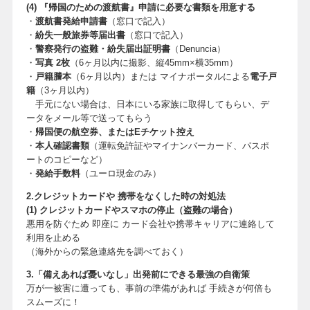
(4) 『帰国のための渡航書』申請に必要な書類を用意する
・
渡航書発給申請書
（窓口で記入）
・
紛失一般旅券等届出書
（窓口で記入）
・
警察発行の盗難・紛失届出証明書
（Denuncia）
・
写真 2枚
（6ヶ月以内に撮影、縦45mm×横35mm）
・
戸籍謄本
（6ヶ月以内）または マイナポータルによる
電子戸
籍
（3ヶ月以内）
手元にない場合は、日本にいる家族に取得してもらい、デ
ータをメール等で送ってもらう
・
帰国便の航空券、またはEチケット控え
・
本人確認書類
（運転免許証やマイナンバーカード、パスポ
ートのコピーなど）
・
発給手数料
（ユーロ現金のみ）
2.クレジットカードや 携帯をなくした時の対処法
(1) クレジットカードやスマホの停止（盗難の場合）
悪用を防ぐため 即座に カード会社や携帯キャリアに連絡して
利用を止める
（海外からの緊急連絡先を調べておく）
3.「備えあれば憂いなし」出発前にできる最強の自衛策
万が一被害に遭っても、事前の準備があれば 手続きが何倍も
スムーズに！