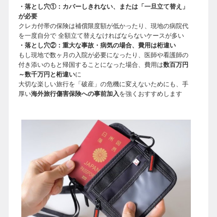
・落とし穴①：カバーしきれない、または「一旦立て替え」
が必要
クレカ付帯の保険は補償限度額が低かったり、現地の病院代
を一度自分で 全額立て替えなければならないケースが多い
・落とし穴②：重大な事故・病気の場合、費用は桁違い
もし現地で数ヶ月の入院が必要になったり、医師や看護師の
付き添いのもと帰国することになった場合、費用は
数百万円
～数千万円と桁違い
に
大切な楽しい旅行を「破産」の危機に変えないためにも、手
厚い
海外旅行傷害保険への事前加入
を強くおすすめします