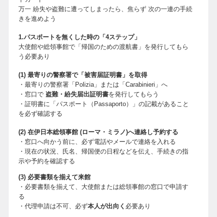
万一 紛失や盗難に遭ってしまったら、焦らず 次の一連の手続
きを進めよう
1.パスポートを無くした時の「4ステップ」
大使館や総領事館で「帰国のための渡航書」を発行してもら
う必要あり
(1) 最寄りの警察署で「被害届証明書」を取得
・最寄りの警察署「Polizia」または「Carabinieri」へ
・窓口で
盗難・紛失届出証明書
を発行してもらう
・証明書に「パスポート（Passaporto）」の記載があること
を必ず確認する
(2) 在伊日本総領事館 (ローマ・ミラノ)へ連絡し予約する
・窓口へ向かう前に、必ず電話やメールで連絡を入れる
・現在の状況、氏名、帰国便の日程などを伝え、手続きの指
示や予約を確認する
(3) 必要書類を揃えて来館
・必要書類を揃えて、大使館または総領事館の窓口で申請す
る
・代理申請は不可、必ず
本人が出向く
必要あり