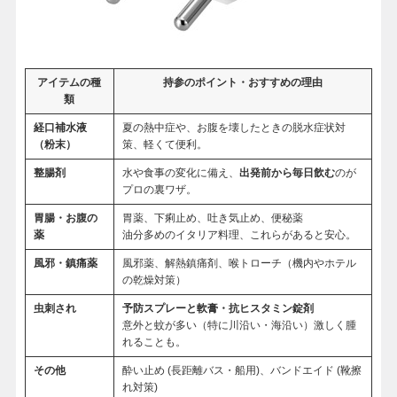
アイテムの種
持参のポイント・おすすめの理由
類
経口補水液
夏の熱中症や、お腹を壊したときの脱水症状対
（粉末）
策、軽くて便利。
整腸剤
水や食事の変化に備え、
出発前から毎日飲む
のが
プロの裏ワザ。
胃腸・お腹の
胃薬、下痢止め、吐き気止め、便秘薬
薬
油分多めのイタリア料理、これらがあると安心。
風邪・鎮痛薬
風邪薬、解熱鎮痛剤、喉トローチ（機内やホテル
の乾燥対策）
虫刺され
予防スプレーと軟膏・抗ヒスタミン錠剤
意外と蚊が多い（特に川沿い・海沿い）激しく腫
れることも。
その他
酔い止め (長距離バス・船用)、バンドエイド (靴擦
れ対策)