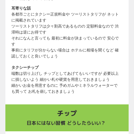
耳寄りな話
各都市ごとにタクシー正規料金や ツーリストタリフが ネット
に掲載されています
ツーリストタリフは少々割高であるものの 定額料金なので 渋
滞時は逆にお得です
それになんと言っても 最初に料金が決まっているので 安心で
す
事前にタリフが分からない場合は ホテルに相場を聞くなど 確
認しておくと良いでしょう
タクシーチップ
端数は切り上げし チップとしてあげてもいいですが 必要以上
に損しないよう 細かい札や硬貨を用意しておきましょう
細かいお金を用意するのに 予めガムやミネラルウォーターで
も買って お札を崩しておきましょう
チップ
日本にはない習慣 どうしたらいい？