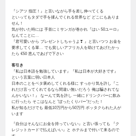
『シアツ 指圧！』と言いながら手を差し伸べてくる
といってもタダで手を揉んでくれる世界など どこにもありま
せん！
気が付いた時には 手首にミサンガが巻かれ『はい 50ユーロ』
なんてことに…
『君可愛いから プレゼントしちゃうよ❣ 』と言いつつ お金を
要求してくる輩… でも貧しいアフリカ人を助けてあげたかっ
たら €50 恵んであげで下さい
客引き
『私は日本語を勉強しています』『私は日本が大好きです』
という言葉に弱い日本人
日本のことをベタ褒めしてくれる様に すっかり気を許し『こ
れだけ言ってくれてるなら間違い無いだろう 俺は騙されてな
んかいない！』 なーんて気を許し 一緒にドリンクバーに飲み
に行ったら そこはなんと ”ぼったくりバー”だった！
私が知るだけでも 最低10万円から50万円 ボッタクられた人が
います
『自分はそんなにお金を持っていない』と言い張っても 『ク
レジットカードで払えばいい』と ホテルまで付いて来るので
す