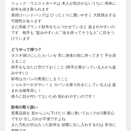
リュック・ウエストポーチは 本人が気付かないうちに 簡単に
財布を抜き取られます
肩掛けハンドバッグは ひったくりに遭いやすく 大怪我をする
可能性があります
また高級ブランド財布をちらつかせていると 盗まれやすいの
です 相手も ”盗みやすい人” ”金を持ってそうな人” に目をつ
けています
どうやって持つ？
タスキ掛けにしたカバンを 常に身体の前に持ってきて 手を添
えること
両手をなるたけ空けておくこと (両手が塞がっている人から盗
みやすい)
財布はカバンの奥底にしまうこと
ショルダーがダサい！と カバンを後ろ向きにしている人は 盗
まれる確率高し！
後ろに目が付いてないため 狙われやすいのです！
財布の取り扱い
貴重品袋を 首からぶら下げたり 腰に巻いておくのが1番安心
ですが 出し入れが不便ですよね
また万札が沢山入った財布を 頻繁に出し入れするのは 本当に
危険です